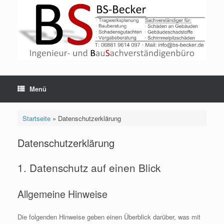
Zum
Inhalt
springen
Menü
Startseite
»
Datenschutzerklärung
Datenschutzerklärung
1. Datenschutz auf einen Blick
Allgemeine Hinweise
Die folgenden Hinweise geben einen Überblick darüber, was mit